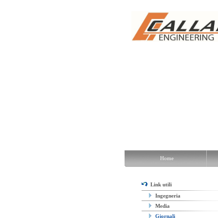
Home
Chi siamo
Sono..
U
Home
Link utili
Ingegneria
Media
Giornali