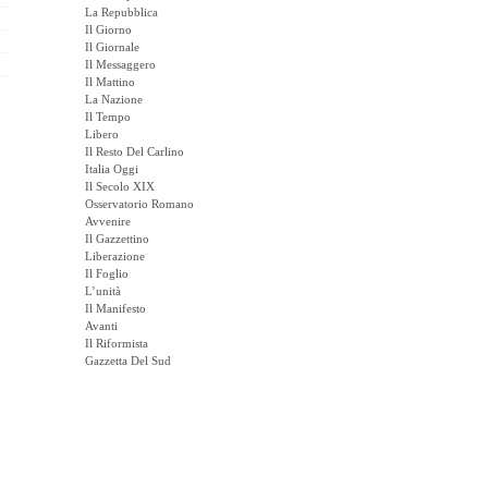
La Repubblica
Il Giorno
Il Giornale
Il Messaggero
Il Mattino
La Nazione
Il Tempo
Libero
Il Resto Del Carlino
Italia Oggi
Il Secolo XIX
Osservatorio Romano
Avvenire
Il Gazzettino
Liberazione
Il Foglio
L’unità
Il Manifesto
Avanti
Il Riformista
Gazzetta Del Sud